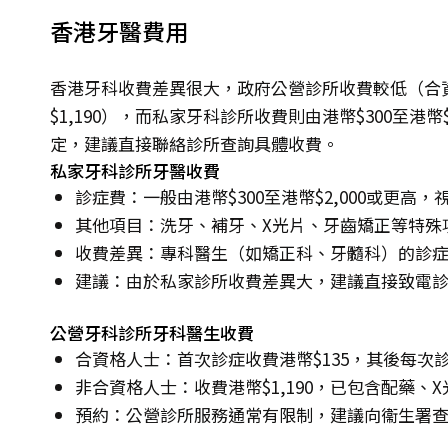
香港牙醫費用
香港牙科收費差異很大，政府公營診所收費較低（合資
$1,190），而私家牙科診所收費則由港幣$300至港
定，建議直接聯絡診所查詢具體收費。
私家牙科診所牙醫收費
診症費：一般由港幣$300至港幣$2,000或更高
其他項目：洗牙、補牙、X光片、牙齒矯正等特殊
收費差異：專科醫生（如矯正科、牙髓科）的診
建議：由於私家診所收費差異大，建議直接致電
公營牙科診所牙科醫生收費
合資格人士：首次診症收費港幣$135，其後每次診
非合資格人士：收費港幣$1,190，已包含配藥、
預約：公營診所服務通常有限制，建議向衞生署