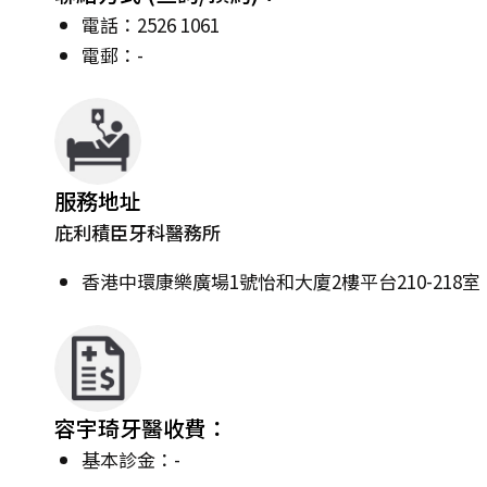
電話：2526 1061
電郵：-
服務地址
庇利積臣牙科醫務所
香港中環康樂廣場1號怡和大廈2樓平台210-218室
容宇琦牙醫收費：
基本診金：-