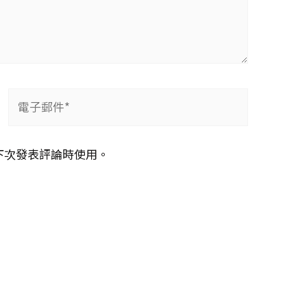
電
子
郵
下次發表評論時使用。
件
*