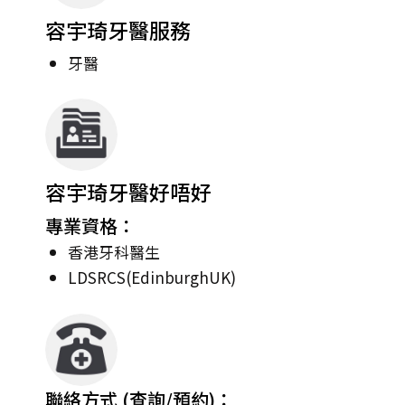
容宇琦牙醫服務
牙醫
容宇琦牙醫好唔好
專業資格：
香港牙科醫生
LDSRCS(EdinburghUK)
聯絡方式 (查詢/預約)：