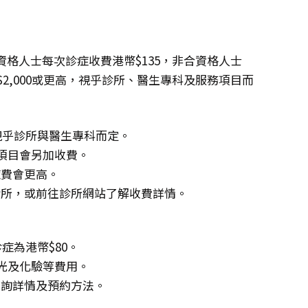
格人士每次診症收費港幣$135，非合資格人士
幣$2,000或更高，視乎診所、醫生專科及服務項目而
，視乎診所與醫生專科而定。
項目會另加收費。
症費會更高。
診所，或前往診所網站了解收費詳情。
症為港幣$80。
X光及化驗等費用。
查詢詳情及預約方法。