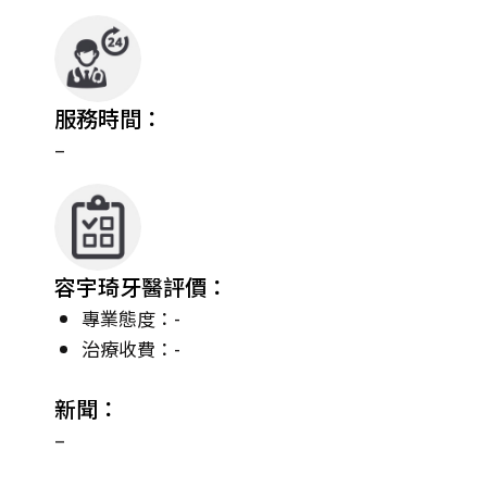
服務時間：
–
容宇琦牙醫評價：
專業態度：-
治療收費：-
新聞：
–