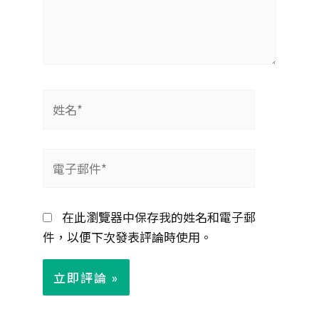
姓
名
*
電
子
郵
在此瀏覽器中保存我的姓名和電子郵
件
件，以便下次發表評論時使用。
*