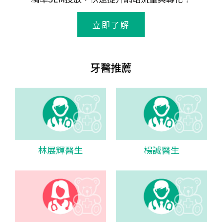
立即了解
牙醫推薦
林展輝醫生
楊誠醫生