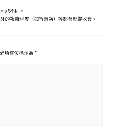
。
費可能不同。
脫牙的複雜程度（如智慧齒）等都會影響收費。
必填欄位標示為 *