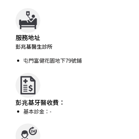
服務地址
彭兆基醫生診所
屯門富健花園地下79號鋪
彭兆基牙醫收費：
基本診金：-