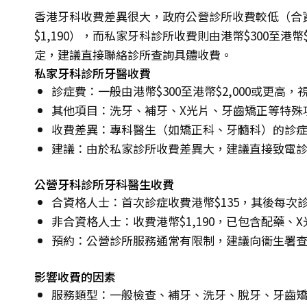
香港牙科收費差異很大，政府公營診所收費較低（合資
$1,190），而私家牙科診所收費則由港幣$300至港
定，建議直接聯絡診所查詢具體收費。
私家牙科診所牙醫收費
診症費：一般由港幣$300至港幣$2,000或更高
其他項目：洗牙、補牙、X光片、牙齒矯正等特殊
收費差異：專科醫生（如矯正科、牙髓科）的診
建議：由於私家診所收費差異大，建議直接致電
公營牙科診所牙科醫生收費
合資格人士：首次診症收費港幣$135，其後每次診
非合資格人士：收費港幣$1,190，已包含配藥、
預約：公營診所服務通常有限制，建議向衞生署
影響收費的因素
服務類型：一般檢查、補牙、洗牙、脫牙、牙齒