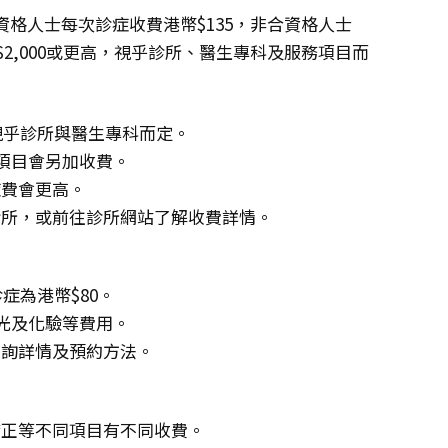
格人士每次診症收費港幣$135，非合資格人士
幣$2,000或更高，視乎診所、醫生專科及服務項目而
，視乎診所與醫生專科而定。
項目會另加收費。
症費會更高。
診所，或前往診所網站了解收費詳情。
症為港幣$80。
X光及化驗等費用。
查詢詳情及預約方法。
矯正等不同項目有不同收費。