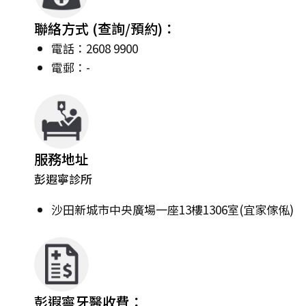
聯絡方式 (查詢/預約)：
電話：2608 9900
電郵：-
服務地址
彭遐寧診所
沙田新城市中央廣場一座13樓1306室(宜家傢俬)
彭遐寧牙醫收費：