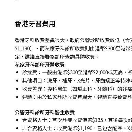
–
香港牙醫費用
香港牙科收費差異很大，政府公營診所收費較低（合資
$1,190），而私家牙科診所收費則由港幣$300至港
定，建議直接聯絡診所查詢具體收費。
私家牙科診所牙醫收費
診症費：一般由港幣$300至港幣$2,000或更高
其他項目：洗牙、補牙、X光片、牙齒矯正等特殊
收費差異：專科醫生（如矯正科、牙髓科）的診
建議：由於私家診所收費差異大，建議直接致電
公營牙科診所牙科醫生收費
合資格人士：首次診症收費港幣$135，其後每次診
非合資格人士：收費港幣$1,190，已包含配藥、