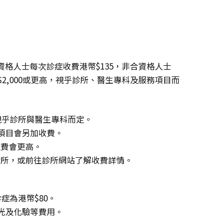
格人士每次診症收費港幣$135，非合資格人士
幣$2,000或更高，視乎診所、醫生專科及服務項目而
，視乎診所與醫生專科而定。
項目會另加收費。
症費會更高。
診所，或前往診所網站了解收費詳情。
症為港幣$80。
X光及化驗等費用。