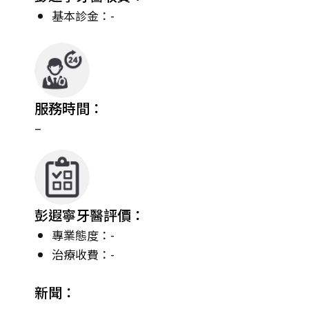
基本診金：-
服務時間：
–
彭遐寧牙醫評價：
專業態度：-
治療收費：-
新聞：