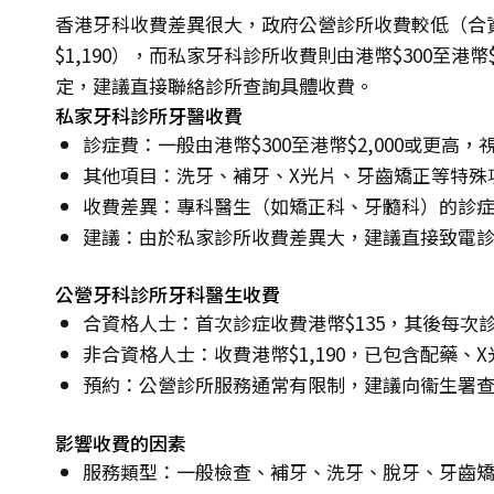
香港牙科收費差異很大，政府公營診所收費較低（合資
$1,190），而私家牙科診所收費則由港幣$300至港
定，建議直接聯絡診所查詢具體收費。
私家牙科診所牙醫收費
診症費：一般由港幣$300至港幣$2,000或更高
其他項目：洗牙、補牙、X光片、牙齒矯正等特殊
收費差異：專科醫生（如矯正科、牙髓科）的診
建議：由於私家診所收費差異大，建議直接致電
公營牙科診所牙科醫生收費
合資格人士：首次診症收費港幣$135，其後每次診
非合資格人士：收費港幣$1,190，已包含配藥、
預約：公營診所服務通常有限制，建議向衞生署
影響收費的因素
服務類型：一般檢查、補牙、洗牙、脫牙、牙齒