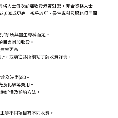
格人士每次診症收費港幣$135，非合資格人士
幣$2,000或更高，視乎診所、醫生專科及服務項目而
，視乎診所與醫生專科而定。
項目會另加收費。
症費會更高。
診所，或前往診所網站了解收費詳情。
症為港幣$80。
X光及化驗等費用。
查詢詳情及預約方法。
矯正等不同項目有不同收費。