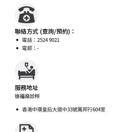
聯絡方式 (查詢/預約)：
電話：2524 9021
電郵：-
服務地址
徐福燊診所
香港中環皇后大道中33號萬邦行604室