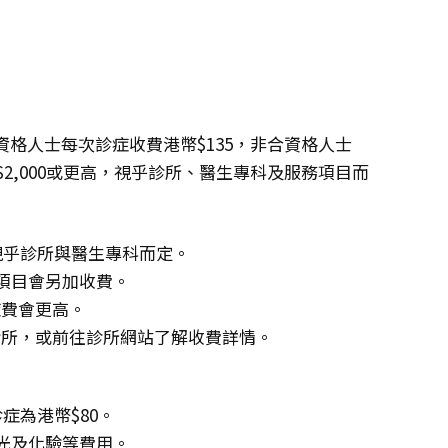
格人士每次診症收費港幣$135，非合資格人士
幣$2,000或更高，視乎診所、醫生專科及服務項目而
，視乎診所與醫生專科而定。
項目會另加收費。
症費會更高。
診所，或前往診所網站了解收費詳情。
症為港幣$80。
X光及化驗等費用。