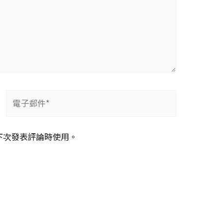
電
子
郵
下次發表評論時使用。
件
*