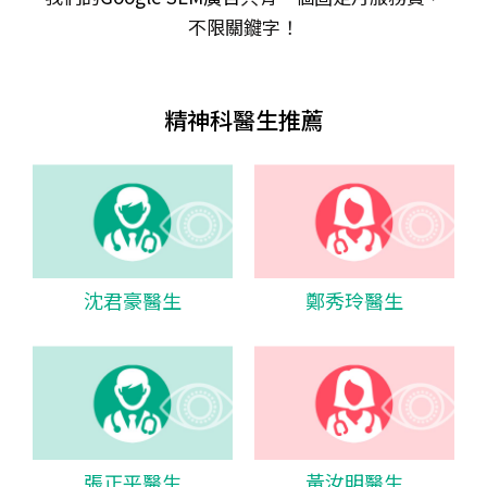
不限關𨫡字！
精神科醫生推薦
沈君豪醫生
鄭秀玲醫生
張正平醫生
黃汝明醫生