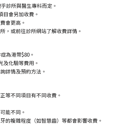
，視乎診所與醫生專科而定。
項目會另加收費。
症費會更高。
診所，或前往診所網站了解收費詳情。
症為港幣$80。
X光及化驗等費用。
查詢詳情及預約方法。
矯正等不同項目有不同收費。
。
費可能不同。
脫牙的複雜程度（如智慧齒）等都會影響收費。