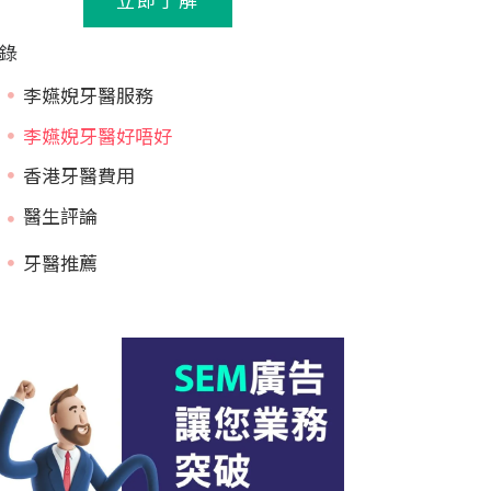
錄
李嬿婗牙醫服務
李嬿婗牙醫好唔好
香港牙醫費用
牙醫推薦