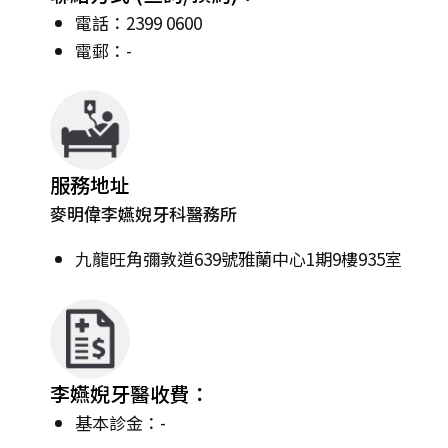
電話：2399 0600
電郵：-
服務地址
麥明偉李嬿婗牙科醫務所
九龍旺角彌敦道639號雅蘭中心1期9樓935室
李嬿婗牙醫收費：
基本診金：-