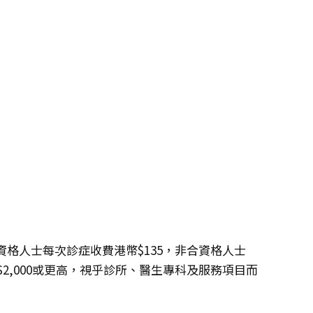
格人士每次診症收費港幣$135，非合資格人士
幣$2,000或更高，視乎診所、醫生專科及服務項目而