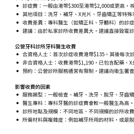
診症費：一般由港幣$300至港幣$2,000或更高
其他項目：洗牙、補牙、X光片、牙齒矯正等特殊
收費差異：專科醫生（如矯正科、牙髓科）的診
建議：由於私家診所收費差異大，建議直接致電
公營牙科診所牙科醫生收費
合資格人士：首次診症收費港幣$135，其後每次診
非合資格人士：收費港幣$1,190，已包含配藥、
預約：公營診所服務通常有限制，建議向衞生署
影響收費的因素
服務類型：一般檢查、補牙、洗牙、脫牙、牙齒
醫生專科：專科牙醫的診症費會較一般醫生為高
診所地點及規模：不同地區、不同規模的診所收
所需材料與複雜度：例如補牙所用的材料，或是