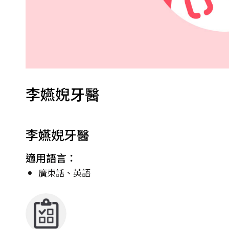
李嬿婗牙醫
李嬿婗牙醫
適用語言：
廣東話、英語