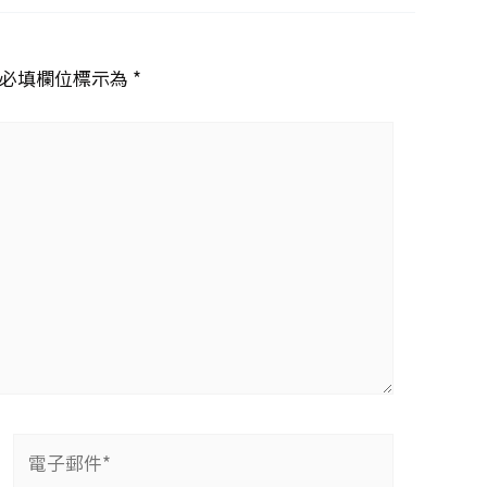
必填欄位標示為 *
電
子