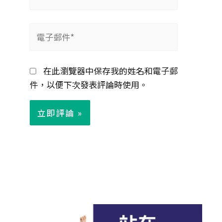
名
*
電
子
郵
在此瀏覽器中保存我的姓名和電子郵
件
件，以便下次發表評論時使用。
*