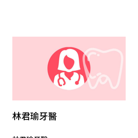
林君瑜牙醫