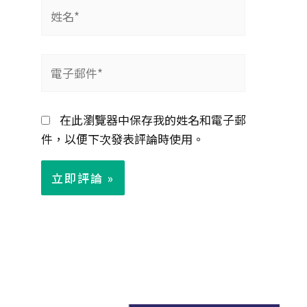
姓
名
*
電
子
郵
在此瀏覽器中保存我的姓名和電子郵
件
件，以便下次發表評論時使用。
*