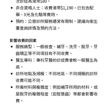
次診症為港幣$80。
非合資格人士：收費港幣$1,190，已包含配
藥、X光及化驗等費用。
預約：公營診所服務通常有限制，建議向衞生
署查詢詳情及預約方法。
影響收費的因素
服務類型：一般檢查、補牙、洗牙、脫牙、牙
齒矯正等不同項目有不同收費。
醫生專科：專科牙醫的診症費會較一般醫生為
高。
診所地點及規模：不同地區、不同規模的診所
收費可能不同。
所需材料與複雜度：例如補牙所用的材料，或
是脫牙的複雜程度（如智慧齒）等都會影響收
費。