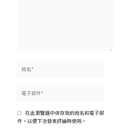
姓
名
*
電
子
郵
在此瀏覽器中保存我的姓名和電子郵
件
件，以便下次發表評論時使用。
*