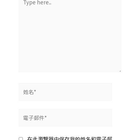
here..
姓
名
*
電
子
郵
在此瀏覽器中保存我的姓名和電子郵
件