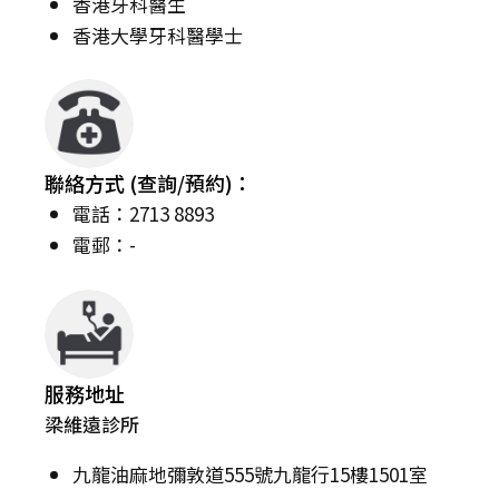
香港牙科醫生
香港大學牙科醫學士
聯絡方式 (查詢/預約)：
電話：2713 8893
電郵：-
服務地址
梁維遠診所
九龍油麻地彌敦道555號九龍行15樓1501室