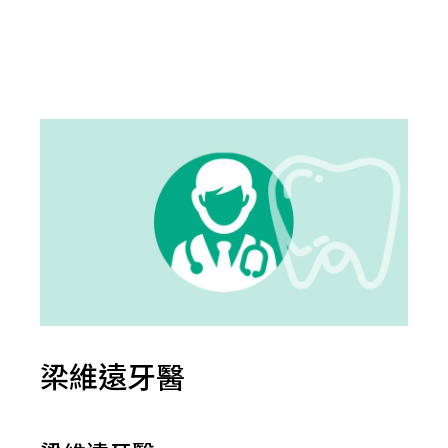
梁維遠牙醫