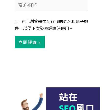
電
子
郵
在此瀏覽器中保存我的姓名和電子郵
件
件，以便下次發表評論時使用。
*