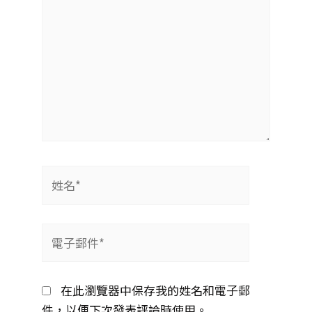
姓
名
*
電
子
郵
在此瀏覽器中保存我的姓名和電子郵
件
件，以便下次發表評論時使用。
*