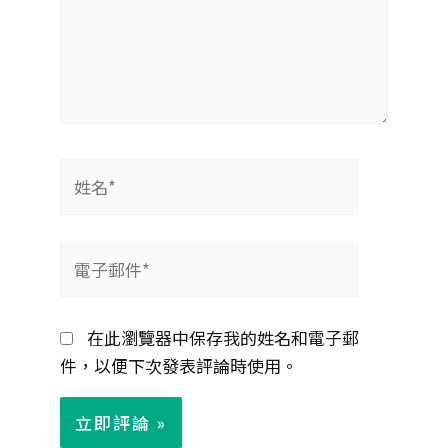
姓
名
*
電
子
郵
在此瀏覽器中保存我的姓名和電子郵
件
件，以便下次發表評論時使用。
*