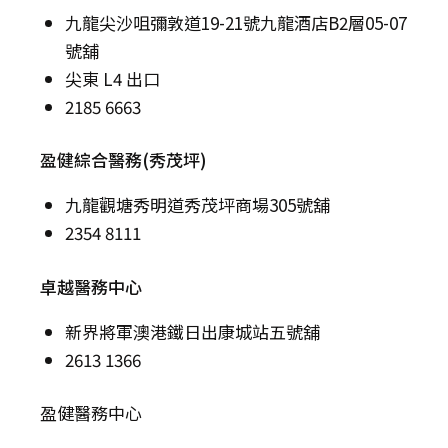
九龍尖沙咀彌敦道19-21號九龍酒店B2層05-07
號舖
尖東 L4 出口
2185 6663
盈健綜合醫務(秀茂坪)
九龍觀塘秀明道秀茂坪商場305號舖
2354 8111
卓越醫務中心
新界將軍澳港鐵日出康城站五號舖
2613 1366
盈健醫務中心