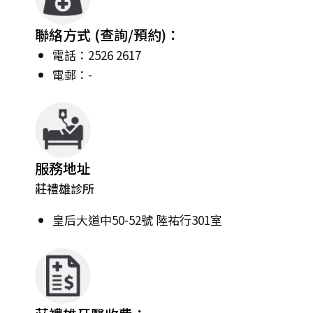
聯絡方式 (查詢/預約)：
電話：2526 2617
電郵：-
服務地址
莊禮雄診所
皇后大道中50-52號 陸祐行301室