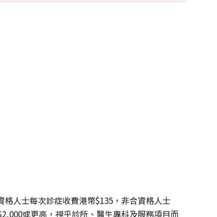
格人士每次診症收費港幣$135，非合資格人士
幣$2,000或更高，視乎診所、醫生專科及服務項目而