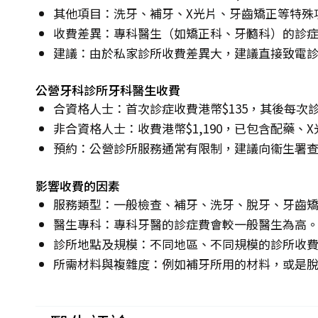
其他項目：洗牙、補牙、X光片、牙齒矯正等特殊
收費差異：專科醫生（如矯正科、牙髓科）的診
建議：由於私家診所收費差異大，建議直接致電
公營牙科診所牙科醫生收費
合資格人士：首次診症收費港幣$135，其後每次診
非合資格人士：收費港幣$1,190，已包含配藥、
預約：公營診所服務通常有限制，建議向衞生署
影響收費的因素
服務類型：一般檢查、補牙、洗牙、脫牙、牙齒
醫生專科：專科牙醫的診症費會較一般醫生為高
診所地點及規模：不同地區、不同規模的診所收
所需材料與複雜度：例如補牙所用的材料，或是