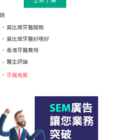
錄
莫比燦牙醫服務
莫比燦牙醫好唔好
香港牙醫費用
牙醫推薦