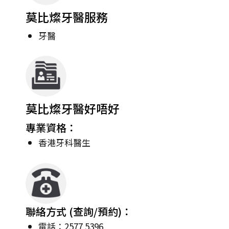
莫比燦牙醫服務
牙醫
莫比燦牙醫好唔好
專業資格：
香港牙科醫生
聯絡方式 (查詢/預約)：
電話：2577 5396