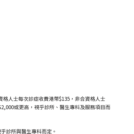
格人士每次診症收費港幣$135，非合資格人士
幣$2,000或更高，視乎診所、醫生專科及服務項目而
，視乎診所與醫生專科而定。