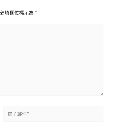
必填欄位標示為 *
電
子
郵