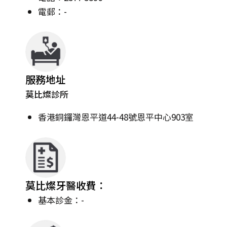
電郵：-
服務地址
莫比燦診所
香港銅鑼灣恩平道44-48號恩平中心903室
莫比燦牙醫收費：
基本診金：-