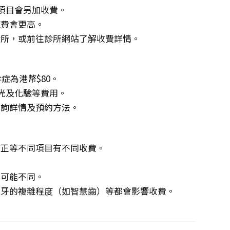
項目會另加收費。
症費會更高。
診所，或前往診所網站了解收費詳情。
症為港幣$80。
X光及化驗等費用。
查詢詳情及預約方法。
矯正等不同項目有不同收費。
。
費可能不同。
脫牙的複雜程度（如智慧齒）等都會影響收費。