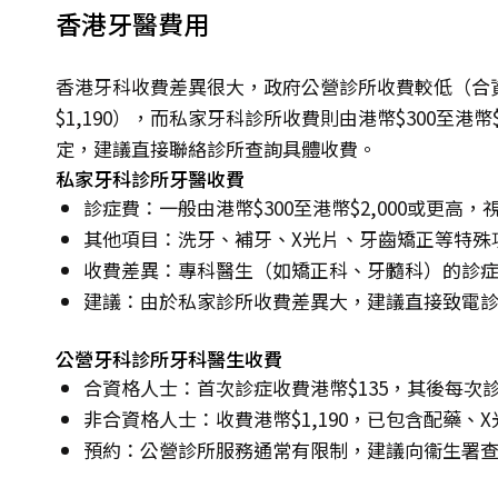
香港牙醫費用
香港牙科收費差異很大，政府公營診所收費較低（合資
$1,190），而私家牙科診所收費則由港幣$300至港
定，建議直接聯絡診所查詢具體收費。
私家牙科診所牙醫收費
診症費：一般由港幣$300至港幣$2,000或更高
其他項目：洗牙、補牙、X光片、牙齒矯正等特殊
收費差異：專科醫生（如矯正科、牙髓科）的診
建議：由於私家診所收費差異大，建議直接致電
公營牙科診所牙科醫生收費
合資格人士：首次診症收費港幣$135，其後每次診
非合資格人士：收費港幣$1,190，已包含配藥、
預約：公營診所服務通常有限制，建議向衞生署