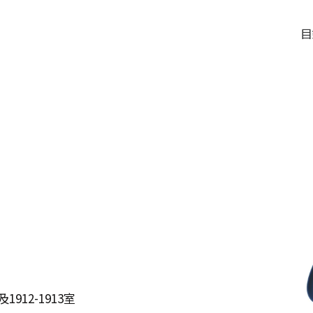
目
912-1913室