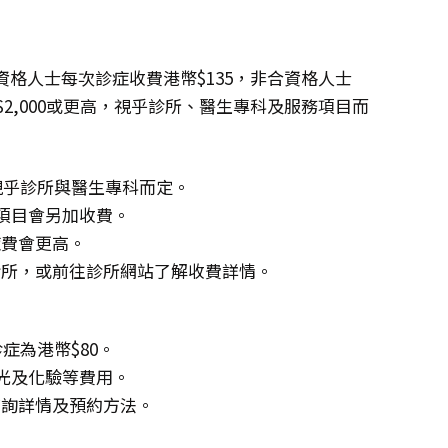
格人士每次診症收費港幣$135，非合資格人士
幣$2,000或更高，視乎診所、醫生專科及服務項目而
，視乎診所與醫生專科而定。
項目會另加收費。
症費會更高。
診所，或前往診所網站了解收費詳情。
症為港幣$80。
X光及化驗等費用。
查詢詳情及預約方法。