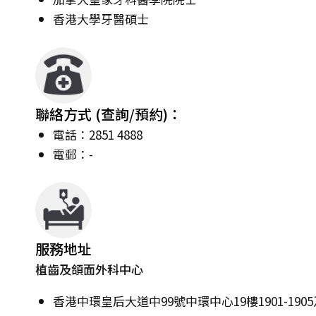
香港大學牙醫碩士
聯絡方式 (查詢/預約)：
電話：2851 4888
電郵：-
服務地址
植齒及頜面外科中心
香港中環皇后大道中99號中環中心19樓1901-1905及1