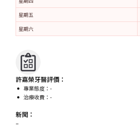
星期四
星期五
星期六
許嘉榮牙醫評價：
專業態度：-
治療收費：-
新聞：
–