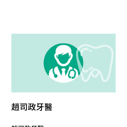
趙司政牙醫