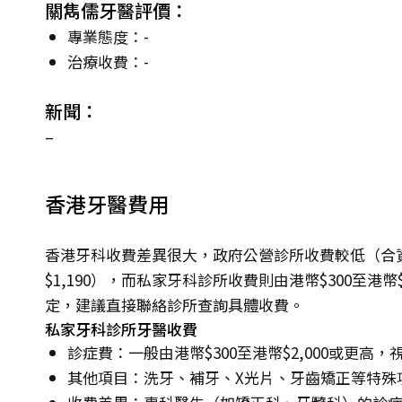
關雋儒牙醫評價：
專業態度：-
治療收費：-
新聞：
–
香港牙醫費用
香港牙科收費差異很大，政府公營診所收費較低（合資
$1,190），而私家牙科診所收費則由港幣$300至港
定，建議直接聯絡診所查詢具體收費。
私家牙科診所牙醫收費
診症費：一般由港幣$300至港幣$2,000或更高
其他項目：洗牙、補牙、X光片、牙齒矯正等特殊