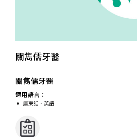
關雋儒牙醫
關雋儒牙醫
適用語言：
廣東話、英語