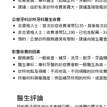
收費差異：專科醫生（如矯正科、牙髓科）的診
建議：由於私家診所收費差異大，建議直接致電
公營牙科診所牙科醫生收費
合資格人士：首次診症收費港幣$135，其後每次診
非合資格人士：收費港幣$1,190，已包含配藥、
預約：公營診所服務通常有限制，建議向衞生署
影響收費的因素
服務類型：一般檢查、補牙、洗牙、脫牙、牙齒
醫生專科：專科牙醫的診症費會較一般醫生為高
診所地點及規模：不同地區、不同規模的診所收
所需材料與複雜度：例如補牙所用的材料，或是
醫生評論
您的電子郵件地址不會被公開。 必填欄位標示為 *