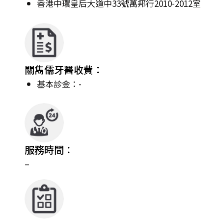
香港中環皇后大道中33號萬邦行2010-2012室
關雋儒牙醫收費：
基本診金：-
服務時間：
–