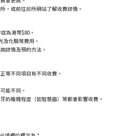
症費會更高。
診所，或前往診所網站了解收費詳情。
症為港幣$80。
X光及化驗等費用。
查詢詳情及預約方法。
矯正等不同項目有不同收費。
。
費可能不同。
脫牙的複雜程度（如智慧齒）等都會影響收費。
必填欄位標示為 *