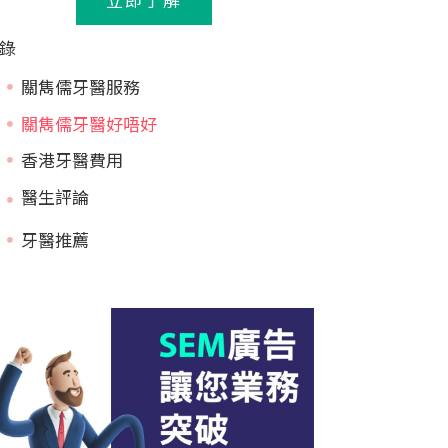
錄
關雋儒牙醫服務
關雋儒牙醫好唔好
香港牙醫費用
牙醫推薦