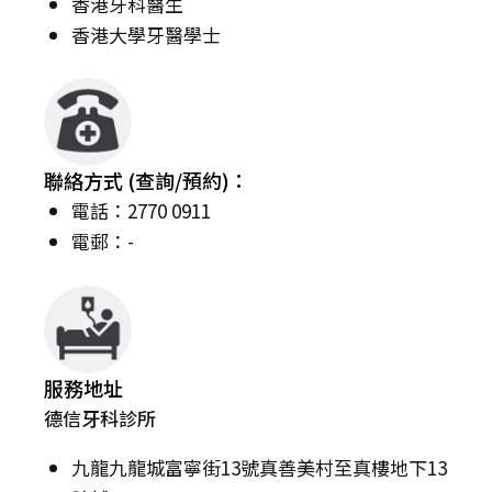
香港牙科醫生
香港大學牙醫學士
聯絡方式 (查詢/預約)：
電話：2770 0911
電郵：-
服務地址
德信牙科診所
九龍九龍城富寧街13號真善美村至真樓地下13