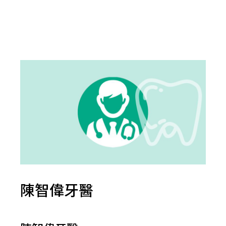
陳智偉牙醫