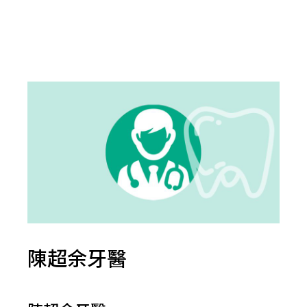
陳超余牙醫