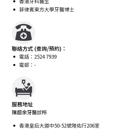
香港牙科醫生
菲律賓東方大學牙醫博士
聯絡方式 (查詢/預約)：
電話：2524 7939
電郵：-
服務地址
陳超余牙醫診所
香港皇后大道中50-52號陸佑行206室