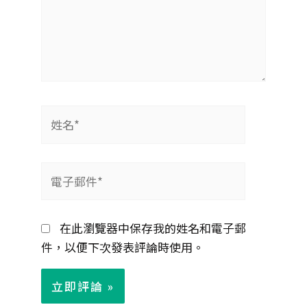
姓
名
*
電
子
郵
在此瀏覽器中保存我的姓名和電子郵
件
件，以便下次發表評論時使用。
*