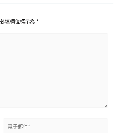
必填欄位標示為 *
電
子