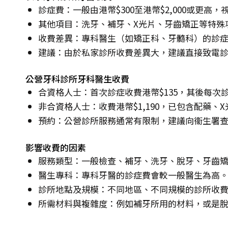
診症費：一般由港幣$300至港幣$2,000或更高
其他項目：洗牙、補牙、X光片、牙齒矯正等特殊
收費差異：專科醫生（如矯正科、牙髓科）的診
建議：由於私家診所收費差異大，建議直接致電
公營牙科診所牙科醫生收費
合資格人士：首次診症收費港幣$135，其後每次診
非合資格人士：收費港幣$1,190，已包含配藥、
預約：公營診所服務通常有限制，建議向衞生署
影響收費的因素
服務類型：一般檢查、補牙、洗牙、脫牙、牙齒
醫生專科：專科牙醫的診症費會較一般醫生為高
診所地點及規模：不同地區、不同規模的診所收
所需材料與複雜度：例如補牙所用的材料，或是