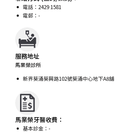
電話：2429 1581
電郵：-
服務地址
馬業榮診所
新界葵涌葵興路102號葵涌中心地下A8舖
馬業榮牙醫收費：
基本診金：-