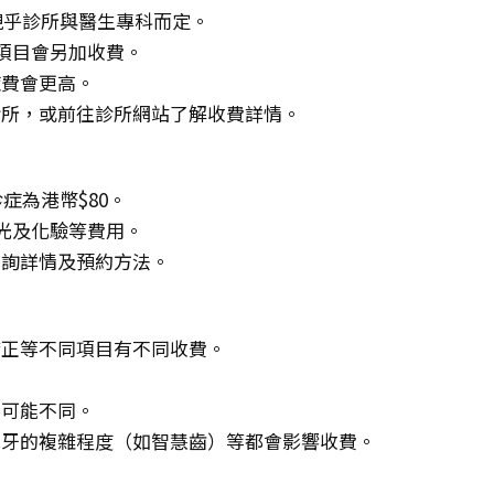
，視乎診所與醫生專科而定。
項目會另加收費。
症費會更高。
診所，或前往診所網站了解收費詳情。
症為港幣$80。
X光及化驗等費用。
查詢詳情及預約方法。
矯正等不同項目有不同收費。
。
費可能不同。
脫牙的複雜程度（如智慧齒）等都會影響收費。