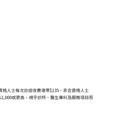
格人士每次診症收費港幣$135，非合資格人士
幣$2,000或更高，視乎診所、醫生專科及服務項目而