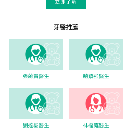
立即了解
牙醫推薦
張蔚賢醫生
趙鎮強醫生
劉達楹醫生
林樞庭醫生