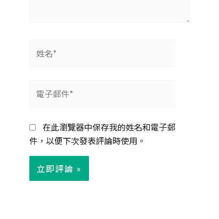
姓
名
*
電
子
郵
在此瀏覽器中保存我的姓名和電子郵
件
件，以便下次發表評論時使用。
*