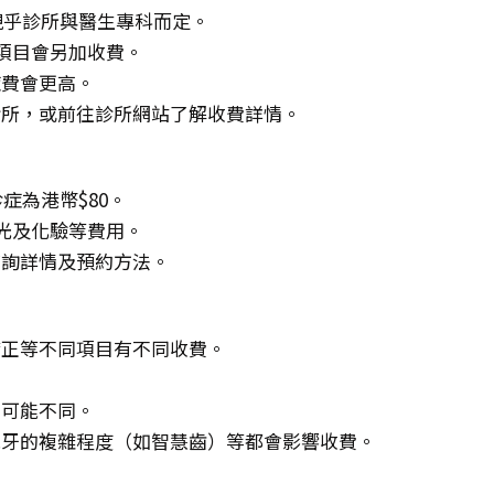
，視乎診所與醫生專科而定。
項目會另加收費。
症費會更高。
診所，或前往診所網站了解收費詳情。
症為港幣$80。
X光及化驗等費用。
查詢詳情及預約方法。
矯正等不同項目有不同收費。
。
費可能不同。
脫牙的複雜程度（如智慧齒）等都會影響收費。