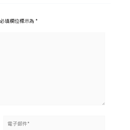
必填欄位標示為 *
電
子