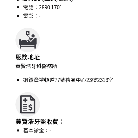
電話：2890 1701
電郵：-
服務地址
黃賢浩牙科醫務所
銅鑼灣禮頓道77號禮頓中心23樓2313室
黃賢浩牙醫收費：
基本診金：-