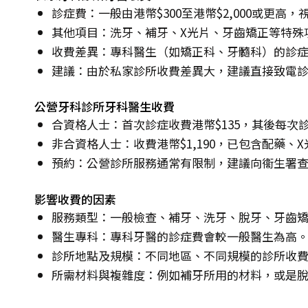
診症費：一般由港幣$300至港幣$2,000或更高
其他項目：洗牙、補牙、X光片、牙齒矯正等特殊
收費差異：專科醫生（如矯正科、牙髓科）的診
建議：由於私家診所收費差異大，建議直接致電
公營牙科診所牙科醫生收費
合資格人士：首次診症收費港幣$135，其後每次診
非合資格人士：收費港幣$1,190，已包含配藥、
預約：公營診所服務通常有限制，建議向衞生署
影響收費的因素
服務類型：一般檢查、補牙、洗牙、脫牙、牙齒
醫生專科：專科牙醫的診症費會較一般醫生為高
診所地點及規模：不同地區、不同規模的診所收
所需材料與複雜度：例如補牙所用的材料，或是