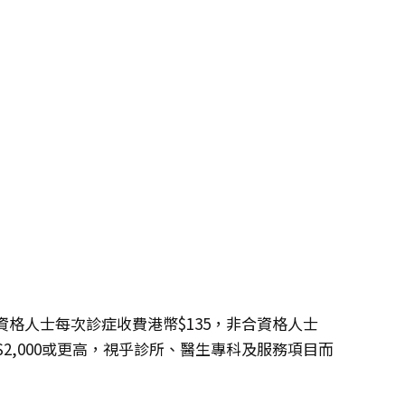
格人士每次診症收費港幣$135，非合資格人士
幣$2,000或更高，視乎診所、醫生專科及服務項目而