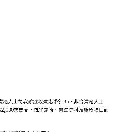
格人士每次診症收費港幣$135，非合資格人士
幣$2,000或更高，視乎診所、醫生專科及服務項目而