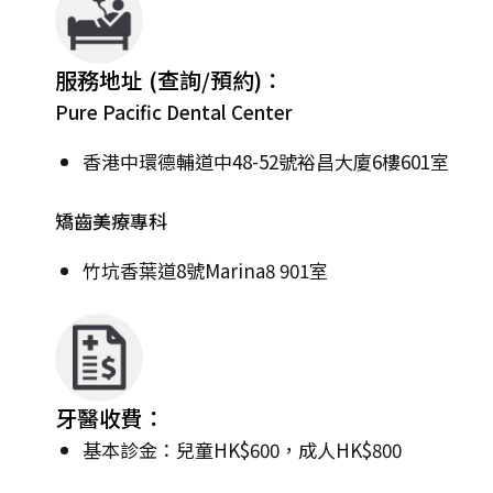
服務地址 (查詢/預約)：
Pure Pacific Dental Center
香港中環德輔道中48-52號裕昌大廈6樓601室
矯齒美療專科
竹坑香葉道8號Marina8 901室
牙醫收費：
基本診金：兒童HK$600，成人HK$800