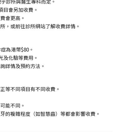
，視乎診所與醫生專科而定。
項目會另加收費。
症費會更高。
診所，或前往診所網站了解收費詳情。
症為港幣$80。
X光及化驗等費用。
查詢詳情及預約方法。
矯正等不同項目有不同收費。
。
費可能不同。
脫牙的複雜程度（如智慧齒）等都會影響收費。