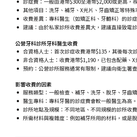
診症費：一般由港幣$300至港幣$2,000或更高
其他項目：洗牙、補牙、X光片、牙齒矯正等特殊
收費差異：專科醫生（如矯正科、牙髓科）的診
建議：由於私家診所收費差異大，建議直接致電
公營牙科診所牙科醫生收費
合資格人士：首次診症收費港幣$135，其後每次診
非合資格人士：收費港幣$1,190，已包含配藥、
預約：公營診所服務通常有限制，建議向衞生署
影響收費的因素
服務類型：一般檢查、補牙、洗牙、脫牙、牙齒
醫生專科：專科牙醫的診症費會較一般醫生為高
診所地點及規模：不同地區、不同規模的診所收
所需材料與複雜度：例如補牙所用的材料，或是