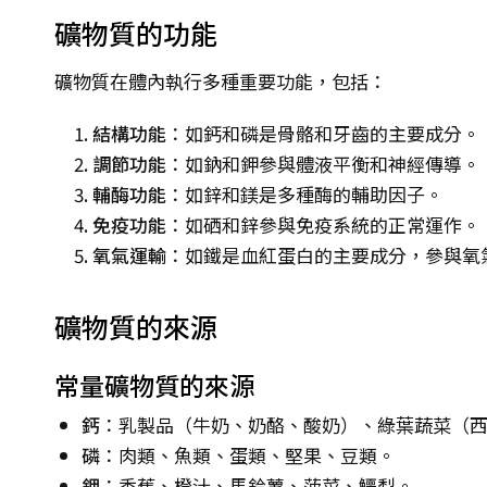
礦物質的功能
礦物質在體內執行多種重要功能，包括：
結構功能
：如鈣和磷是骨骼和牙齒的主要成分。
調節功能
：如鈉和鉀參與體液平衡和神經傳導。
輔酶功能
：如鋅和鎂是多種酶的輔助因子。
免疫功能
：如硒和鋅參與免疫系統的正常運作。
氧氣運輸
：如鐵是血紅蛋白的主要成分，參與氧
礦物質的來源
常量礦物質的來源
鈣
：乳製品（牛奶、奶酪、酸奶）、綠葉蔬菜（
磷
：肉類、魚類、蛋類、堅果、豆類。
鉀
：香蕉、橙汁、馬鈴薯、菠菜、鱷梨。