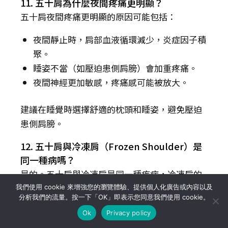
11. 五十肩為什麼夜間疼痛更明顯？
五十肩夜間疼痛更明顯的原因可能包括：
夜間靜止時，肩部血液循環減少，炎症因子積
聚。
睡姿不當（如壓迫患側肩膀）會加重疼痛。
夜間神經更加敏感，疼痛感可能被放大。
建議在睡覺時選擇舒適的枕頭和睡姿，避免壓迫
患側肩膀。
12. 五十肩與冷凍肩（Frozen Shoulder）是
同一種病嗎？
是的。五十肩與冷凍肩是同一種疾病，冷凍肩的
名稱強調了肩關節僵硬和活動受限的特徵。
我們使用 cookie 來增強您的瀏覽體驗、提供個人化廣告或內容以及
分析我們的流量。按一下「OK」即表示您同意我們使用 cookie。
五十肩是一種自限性但影響生活質量的疾病，通
Ok
Privacy policy
過早期干預與物理治療，多數患者可恢復正常功