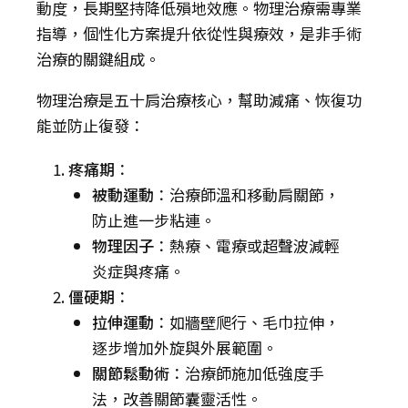
動度，長期堅持降低殞地效應。物理治療需專業
指導，個性化方案提升依從性與療效，是非手術
治療的關鍵組成。
物理治療是五十肩治療核心，幫助減痛、恢復功
能並防止復發：
疼痛期
：
被動運動
：治療師溫和移動肩關節，
防止進一步粘連。
物理因子
：熱療、電療或超聲波減輕
炎症與疼痛。
僵硬期
：
拉伸運動
：如牆壁爬行、毛巾拉伸，
逐步增加外旋與外展範圍。
關節鬆動術
：治療師施加低強度手
法，改善關節囊靈活性。