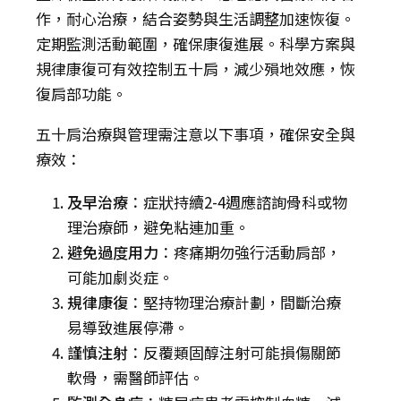
作，耐心治療，結合姿勢與生活調整加速恢復。
定期監測活動範圍，確保康復進展。科學方案與
規律康復可有效控制五十肩，減少殞地效應，恢
復肩部功能。
五十肩治療與管理需注意以下事項，確保安全與
療效：
及早治療
：症狀持續2-4週應諮詢骨科或物
理治療師，避免粘連加重。
避免過度用力
：疼痛期勿強行活動肩部，
可能加劇炎症。
規律康復
：堅持物理治療計劃，間斷治療
易導致進展停滯。
謹慎注射
：反覆類固醇注射可能損傷關節
軟骨，需醫師評估。