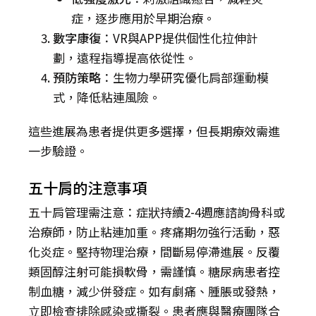
症，逐步應用於早期治療。
數字康復
：VR與APP提供個性化拉伸計
劃，遠程指導提高依從性。
預防策略
：生物力學研究優化肩部運動模
式，降低粘連風險。
這些進展為患者提供更多選擇，但長期療效需進
一步驗證。
五十肩的注意事項
五十肩管理需注意：症狀持續2-4週應諮詢骨科或
治療師，防止粘連加重。疼痛期勿強行活動，惡
化炎症。堅持物理治療，間斷易停滯進展。反覆
類固醇注射可能損軟骨，需謹慎。糖尿病患者控
制血糖，減少併發症。如有劇痛、腫脹或發熱，
立即檢查排除感染或撕裂。患者應與醫療團隊合