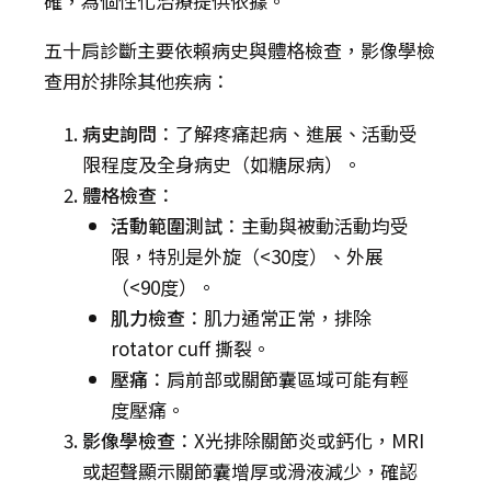
確，為個性化治療提供依據。
五十肩診斷主要依賴病史與體格檢查，影像學檢
查用於排除其他疾病：
病史詢問
：了解疼痛起病、進展、活動受
限程度及全身病史（如糖尿病）。
體格檢查
：
活動範圍測試
：主動與被動活動均受
限，特別是外旋（<30度）、外展
（<90度）。
肌力檢查
：肌力通常正常，排除
rotator cuff 撕裂。
壓痛
：肩前部或關節囊區域可能有輕
度壓痛。
影像學檢查
：X光排除關節炎或鈣化，MRI
或超聲顯示關節囊增厚或滑液減少，確認