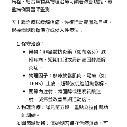
病程，結合藥物與物理治療可顯著改善功能，嚴
重病例需醫師監測。
五十肩治療以緩解疼痛、恢復活動範圍為目標，
根據病期選擇保守或侵入性療法：
保守治療
：
藥物
：非甾體抗炎藥（如布洛芬）減
輕疼痛，短期口服或局部類固醇緩解
炎症。
物理因子
：熱療放鬆肌肉，電療（如
TENS）止痛，超聲波促進組織鬆解。
關節內注射
：類固醇或透明質酸注
射，減痛並改善早期活動度。
物理治療
：詳見第五段，重點為拉伸與功
能訓練。
關節鬆動術
：僵硬期若保守治療無效，可