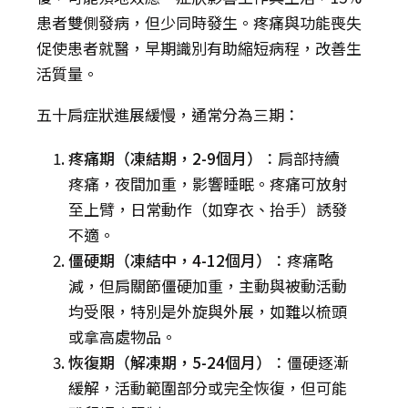
患者雙側發病，但少同時發生。疼痛與功能喪失
促使患者就醫，早期識別有助縮短病程，改善生
活質量。
五十肩症狀進展緩慢，通常分為三期：
疼痛期（凍結期，2-9個月）
：肩部持續
疼痛，夜間加重，影響睡眠。疼痛可放射
至上臂，日常動作（如穿衣、抬手）誘發
不適。
僵硬期（凍結中，4-12個月）
：疼痛略
減，但肩關節僵硬加重，主動與被動活動
均受限，特別是外旋與外展，如難以梳頭
或拿高處物品。
恢復期（解凍期，5-24個月）
：僵硬逐漸
緩解，活動範圍部分或完全恢復，但可能