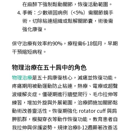
在麻醉下強制鬆動關節，恢復活動範圍。
手術
：少數頑固病例（<5%）需關節鏡手
術，切除粘連組織或鬆解關節囊，術後需
強化康復。
保守治療有效率約90%，療程需6-18個月，早期
干預縮短病程。
物理治療在五十肩中的角色
物理治療
是五十肩康復核心，減痛並恢復功能。
疼痛期用被動運動防止粘連，熱療、電療或超聲
波緩解炎症。僵硬期進行牆壁爬行、毛巾拉伸等
練習，增加外旋與外展範圍，治療師施加關節鬆
動術改善靈活性。恢復期強化 rotator cuff 與肩
胛肌群，模擬穿衣等動作恢復功能。教育患者自
我拉伸與保護姿勢。規律治療8-12週顯著改善活