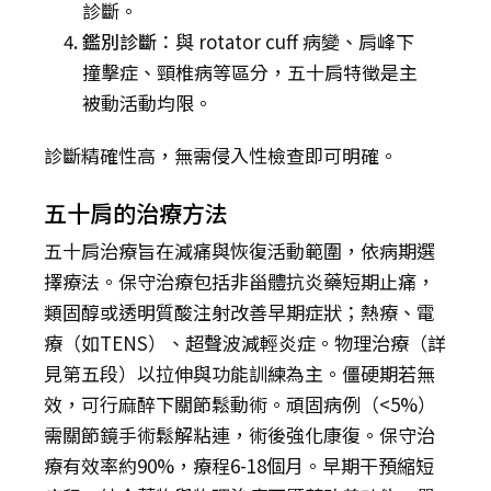
診斷。
鑑別診斷
：與 rotator cuff 病變、肩峰下
撞擊症、頸椎病等區分，五十肩特徵是主
被動活動均限。
診斷精確性高，無需侵入性檢查即可明確。
五十肩的治療方法
五十肩治療旨在減痛與恢復活動範圍，依病期選
擇療法。保守治療包括非甾體抗炎藥短期止痛，
類固醇或透明質酸注射改善早期症狀；熱療、電
療（如TENS）、超聲波減輕炎症。物理治療（詳
見第五段）以拉伸與功能訓練為主。僵硬期若無
效，可行麻醉下關節鬆動術。頑固病例（<5%）
需關節鏡手術鬆解粘連，術後強化康復。保守治
療有效率約90%，療程6-18個月。早期干預縮短