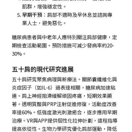
肌群，增強穩定性。
早期干預
：肩部不適時及早休息並諮詢專
業人士，避免惡化。
糖尿病患者與中老年人應特別關注肩部健康，定
期檢查活動範圍。預防措施可減少發病率約20-
30%。
五十肩的現代研究進展
五十肩研究聚焦病理與新療法。關節囊纖維化與
炎症因子（如IL-6）過表達相關，糖尿病加速粘
連。肩上神經阻滯緩解頑固疼痛，短期效果顯
著。透明質酸與PRP注射促進修復，活動度改善
率達60%。低強度激光刺激癒合，逐步應用早期
治療。VR與APP提供個性化拉伸計劃，遠程指導
提高依從性。生物力學研究優化肩部運動，降低