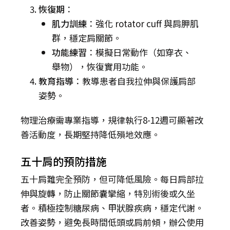
恢復期
：
肌力訓練
：強化 rotator cuff 與肩胛肌
群，穩定肩關節。
功能練習
：模擬日常動作（如穿衣、
舉物），恢復實用功能。
教育指導
：教導患者自我拉伸與保護肩部
姿勢。
物理治療需專業指導，規律執行8-12週可顯著改
善活動度，長期堅持降低殞地效應。
五十肩的預防措施
五十肩難完全預防，但可降低風險。每日肩部拉
伸與旋轉，防止關節囊攣縮，特別術後或久坐
者。積極控制糖尿病、甲狀腺疾病，穩定代謝。
改善姿勢，避免長時間低頭或肩前傾，辦公使用