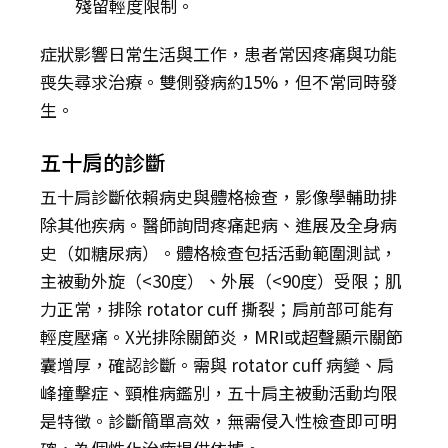
殘留輕度限制。
症狀影響日常生活與工作，患者常因疼痛與功能
喪失尋求治療。雙側發病約15%，但不常同時發
生。
五十肩的診斷
五十肩診斷依賴病史與體格檢查，影像學輔助排
除其他疾病。醫師詢問疼痛起病、進展及全身病
史（如糖尿病）。體格檢查包括活動範圍測試，
主被動外旋（<30度）、外展（<90度）受限；肌
力正常，排除 rotator cuff 撕裂；肩前部可能有
輕度壓痛。X光排除關節炎，MRI或超聲顯示關節
囊增厚，確認診斷。需與 rotator cuff 病變、肩
峰撞擊症、頸椎病鑑別，五十肩主被動活動均限
是特徵。診斷簡單高效，無需侵入性檢查即可明