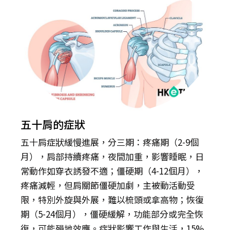
五十肩的症狀
五十肩症狀緩慢進展，分三期：疼痛期（2-9個
月），肩部持續疼痛，夜間加重，影響睡眠，日
常動作如穿衣誘發不適；僵硬期（4-12個月），
疼痛減輕，但肩關節僵硬加劇，主被動活動受
限，特別外旋與外展，難以梳頭或拿高物；恢復
期（5-24個月），僵硬緩解，功能部分或完全恢
復，可能殞地效應。症狀影響工作與生活，15%