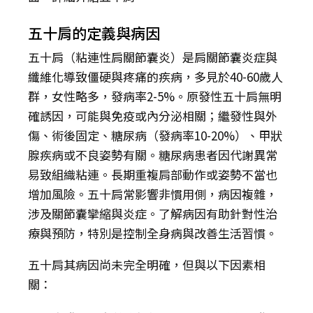
五十肩的定義與病因
五十肩（粘連性肩關節囊炎）是肩關節囊炎症與
纖維化導致僵硬與疼痛的疾病，多見於40-60歲人
群，女性略多，發病率2-5%。原發性五十肩無明
確誘因，可能與免疫或內分泌相關；繼發性與外
傷、術後固定、糖尿病（發病率10-20%）、甲狀
腺疾病或不良姿勢有關。糖尿病患者因代謝異常
易致組織粘連。長期重複肩部動作或姿勢不當也
增加風險。五十肩常影響非慣用側，病因複雜，
涉及關節囊攣縮與炎症。了解病因有助針對性治
療與預防，特別是控制全身病與改善生活習慣。
五十肩其病因尚未完全明確，但與以下因素相
關：