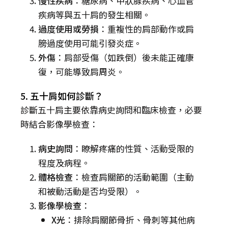
慢性疾病
：糖尿病、甲狀腺疾病、心血管
疾病等與五十肩的發生相關。
過度使用或勞損
：重複性的肩部動作或肩
膀過度使用可能引發炎症。
外傷
：肩部受傷（如跌倒）後未能正確康
復，可能導致肩周炎。
5. 五十肩如何診斷？
診斷五十肩主要依靠病史詢問和臨床檢查，必要
時結合影像學檢查：
病史詢問
：瞭解疼痛的性質、活動受限的
程度及病程。
體格檢查
：檢查肩關節的活動範圍（主動
和被動活動是否均受限）。
影像學檢查
：
X光
：排除肩關節骨折、骨刺等其他病