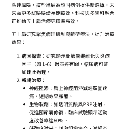
粘連風險。這些進展為頑固病例提供新選擇，未
來需更多試驗驗證長期療效。科技與多學科融合
正推動五十肩治療更精準高效。
五十肩研究聚焦病理機制與新型療法，提升治療
效果：
病因探索
：研究顯示關節囊纖維化與炎症
因子（如IL-6）過表達有關，糖尿病可能
加速此過程。
新興治療
：
神經阻滯
：肩上神經阻滯減輕頑固疼
痛，短期效果顯著。
生物製劑
：如透明質酸與PRP注射，
促進關節囊修復，臨床試驗顯示活動
度改善率達60%。
低強度激光
：刺激組織癒合，減輕炎