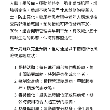
人體工學設備。運動前熱身，強化肩部肌群，增
強穩定性。肩部不適時及早休息並諮詢專業人
士，防止惡化。糖尿病患者與中老年人應定期檢
查肩部活動範圍。預防措施可降低發病率20-
30%，結合健康管理與早期干預，有效減少五十
肩對生活的影響，保持肩部靈活性。
五十肩難以完全預防，但可通過以下措施降低風
險或減輕症狀：
保持活動
：每日進行肩部拉伸與旋轉，防
止關節囊攣縮，特別是術後或久坐者。
控制全身病
：積極管理糖尿病、甲狀腺疾
病，穩定代謝狀態。
姿勢優化
：避免長時間低頭或肩前傾，辦
公時使用符合人體工學的設備。
熱身與訓練
：運動前充分熱身，強化肩部