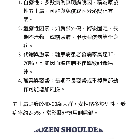
自發性
：多數病例無明顯誘因，稱為原發
性五十肩，可能與免疫或內分泌變化有
關。
繼發性因素
：如肩部外傷、術後固定、長
期不活動，或糖尿病、甲狀腺疾病等全身
病。
代謝與激素
：糖尿病患者發病率高達10-
20%，可能因血糖控制不佳導致組織粘
連。
職業與姿勢
：長期不良姿勢或重複肩部動
作可能增加風險。
五十肩好發於40-60歲人群，女性略多於男性，發
病率約2-5%，常影響非慣用側肩部。