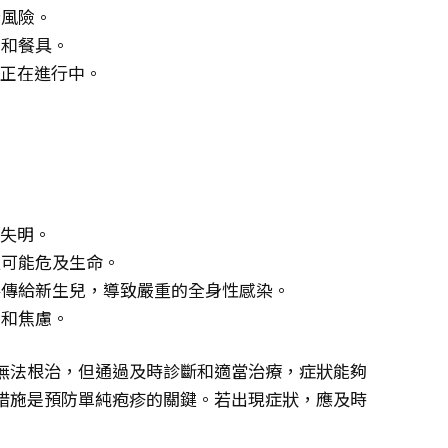
染風險。
刀和餐具。
究正在進行中。
至失明。
但可能危及生命。
毒傳給新生兒，導致嚴重的全身性感染。
力和焦慮。
無法根治，但通過及時診斷和適當治療，症狀能夠
措施是預防單純疱疹的關鍵。若出現症狀，應及時