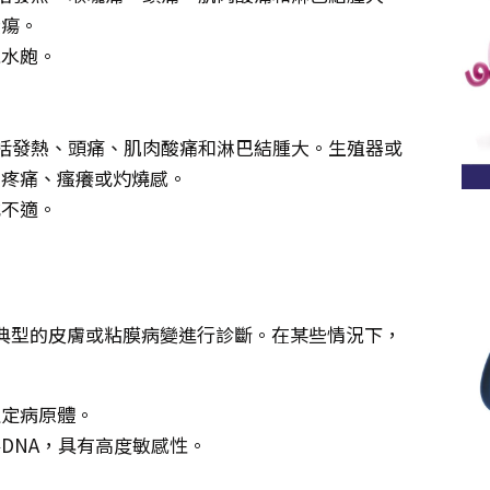
潰瘍。
現水皰。
包括發熱、頭痛、肌肉酸痛和淋巴結腫大。生殖器或
有疼痛、瘙癢或灼燒感。
或不適。
典型的皮膚或粘膜病變進行診斷。在某些情況下，
確定病原體。
DNA，具有高度敏感性。