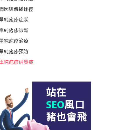
病因與傳播途徑
單純疱疹症狀
單純疱疹診斷
單純疱疹治療
單純疱疹預防
單純疱疹併發症