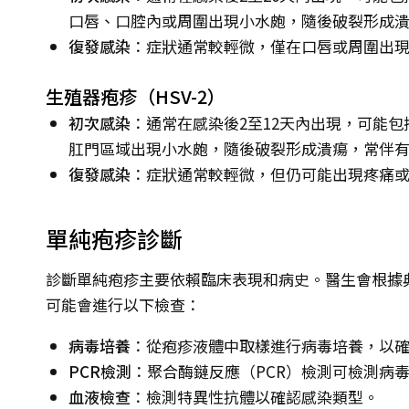
口唇、口腔內或周圍出現小水皰，隨後破裂形成
復發感染
：症狀通常較輕微，僅在口唇或周圍出
生殖器疱疹（HSV-2）
初次感染
：通常在感染後2至12天內出現，可能
肛門區域出現小水皰，隨後破裂形成潰瘍，常伴
復發感染
：症狀通常較輕微，但仍可能出現疼痛
單純疱疹診斷
診斷單純疱疹主要依賴臨床表現和病史。醫生會根據
可能會進行以下檢查：
病毒培養
：從疱疹液體中取樣進行病毒培養，以
PCR檢測
：聚合酶鏈反應（PCR）檢測可檢測病毒
血液檢查
：檢測特異性抗體以確認感染類型。