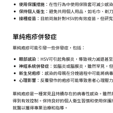
使用保護措施
：在性行為中使用保險套可減少感
保持個人衛生
：避免共用個人用品，如毛巾、剃
接種疫苗
：目前尚無針對HSV的有效疫苗，但研
單純疱疹併發症
單純疱疹可能引發一些併發症，包括：
眼部感染
：HSV可引起角膜炎，導致視力減退甚
神經系統併發症
：如腦炎或腦膜炎，雖然罕見，
新生兒疱疹
：感染的母親在分娩過程中可能將病
心理影響
：反覆發作的疱疹可能導致患者心理壓
單純疱疹是一種常見且持續存在的病毒性感染。雖然
得到有效控制。保持良好的個人衛生習慣和使用保護
就醫以獲得專業治療和指導。