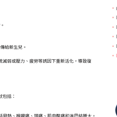
物。
毒傳給新生兒。
統減弱或壓力、疲勞等誘因下重新活化，導致復
狀包括：
包括發熱、喉嚨痛、頭痛、肌肉酸痛和淋巴結腫大。