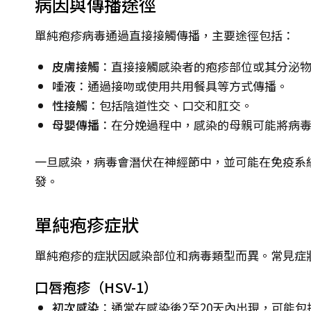
病因與傳播途徑
單純疱疹病毒通過直接接觸傳播，主要途徑包括：
皮膚接觸
：直接接觸感染者的疱疹部位或其分泌
唾液
：通過接吻或使用共用餐具等方式傳播。
性接觸
：包括陰道性交、口交和肛交。
母嬰傳播
：在分娩過程中，感染的母親可能將病
一旦感染，病毒會潛伏在神經節中，並可能在免疫系
發。
單純疱疹症狀
單純疱疹的症狀因感染部位和病毒類型而異。常見症
口唇疱疹（HSV-1）
初次感染
：通常在感染後2至20天內出現，可能