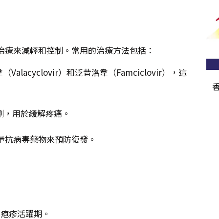
治療來減輕和控制。常用的治療方法包括：
alacyclovir）和泛昔洛韋（Famciclovir），這
醉劑，用於緩解疼痛。
量抗病毒藥物來預防復發。
在疱疹活躍期。